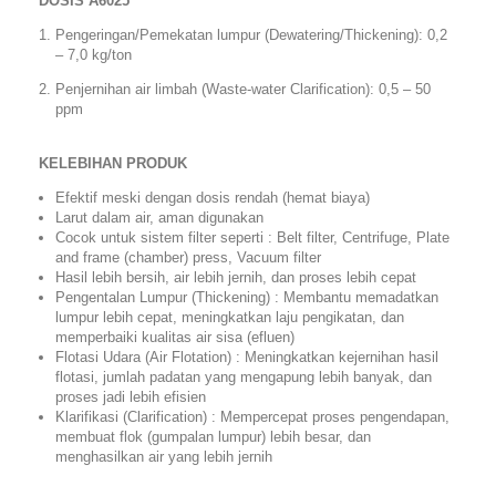
DOSIS A6025
Pengeringan/Pemekatan lumpur (Dewatering/Thickening): 0,2
– 7,0 kg/ton
Penjernihan air limbah (Waste-water Clarification): 0,5 – 50
ppm
KELEBIHAN PRODUK
Efektif meski dengan dosis rendah (hemat biaya)
Larut dalam air, aman digunakan
Cocok untuk sistem filter seperti : Belt filter, Centrifuge, Plate
and frame (chamber) press, Vacuum filter
Hasil lebih bersih, air lebih jernih, dan proses lebih cepat
Pengentalan Lumpur (Thickening) : Membantu memadatkan
lumpur lebih cepat, meningkatkan laju pengikatan, dan
memperbaiki kualitas air sisa (efluen)
Flotasi Udara (Air Flotation) : Meningkatkan kejernihan hasil
flotasi, jumlah padatan yang mengapung lebih banyak, dan
proses jadi lebih efisien
Klarifikasi (Clarification) : Mempercepat proses pengendapan,
membuat flok (gumpalan lumpur) lebih besar, dan
menghasilkan air yang lebih jernih