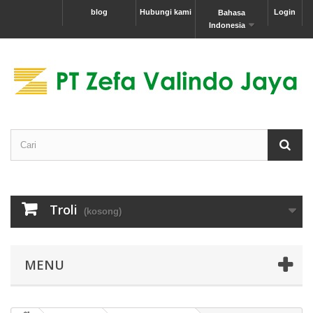
blog
Hubungi kami
Login
Bahasa
Indonesia
Troli
(kosong)
MENU