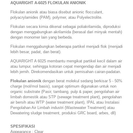
AQUARIGHT
A-6025 FLOKULAN ANIONIK
Flokulan anionik atau biasa disebut anionic flocculant,
polyacrylamides (PAM), polymer, atau Polyelectrolite.
Flokulan secara kimia dikenal sebagai poliakrilamida, diproduksi
dengan menggabungkan akrilamida (berasal dari minyak mentah)
dengan monomer lain yang berbeda.
Flokulan menggabungkan beberapa partikel menjadi flok (menjadi
lebih besar, padat, dan berat).
AQUARIGHT A 6025 membantu mengikat partikel kecil dalam air
atau lumpur, sehingga kotoran cepat mengendap dan air menjadi
lebih jernih. Direkomendasikan untuk pemisahan cairan-padatan.
Flokulan anionik
dengan berat molekul sedang berkisar 5 - 50%
charge (mol/mol basis), sangat optimum digunakan untuk non
organic substrate (Pasir, tambang, pulp & paper, pengolahan air
limbah domestik atau STP (sewage treatment plant), pengolahan
air bersih atau WTP (water treatment plant), IPAL atau Instalasi
Pengolahan Air Limbah industri (Wastewater Treatment) atau
Dewatering sludge treatment, produksi GRC board, arbes, dll)
SPESIFIKASI
Appearance : Clear